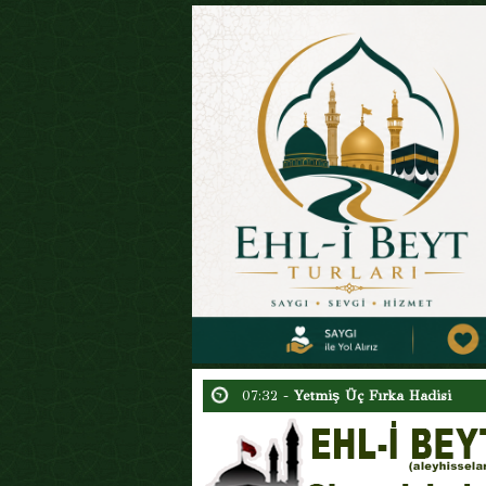
15:54 -
Hazreti Ali’nin (a.s.) Tevhid
02:09 -
Ben Geldim Rabbim (Şiir)
23:30 -
Ehl-i Beyt (a.s) Sevgisi ve 
11:13 -
15 Şaban’ın Gece ve Gündüz
04:48 -
Ebu Hureyre Gerçeği
17:24 -
Aşura Gerçeği : Uydurulan S
07:32 -
Yetmiş Üç Fırka Hadisi
07:00 -
Tarihte Şia’nın Kazanımları 
06:12 -
Yezid’in Tövbesi
05:55 -
Hz. Hüseyin’in (a.s) Matemi