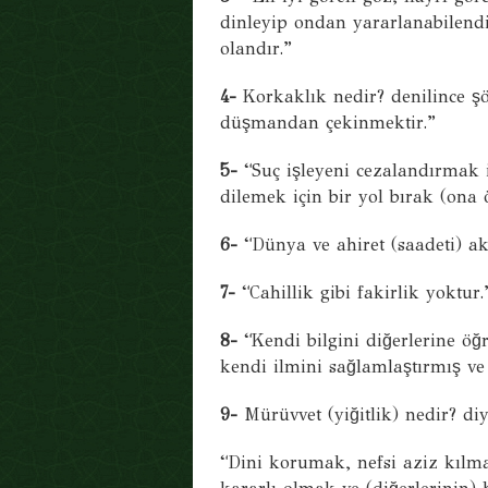
dinleyip ondan yararlanabilend
olandır.”
4-
Korkaklık nedir? denilince şö
düşmandan çekinmektir.”
5-
“Suç işleyeni cezalandırmak 
dilemek için bir yol bırak (ona ö
6-
“Dünya ve ahiret (saadeti) akıl
7-
“Cahillik gibi fakirlik yoktur.
8-
“Kendi bilgini diğerlerine öğr
kendi ilmini sağlamlaştırmış ve
9-
Mürüvvet (yiğitlik) nedir? di
“Dini korumak, nefsi aziz kıl