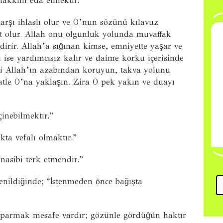
hakkını eda etmektir.”
arşı ihlaslı olur ve O’nun sözünü kılavuz
et olur. Allah onu olgunluk yolunda muvaffak
dirir. Allah’a sığınan kimse, emniyette yaşar ve
ise yardımcısız kalır ve daime korku içerisinde
izi Allah’ın azabından koruyun, takva yolunu
atle O’na yaklaşın. Zira O pek yakın ve duayı
inebilmektir.”
kta vefalı olmaktır.”
asibi terk etmendir.”
nildiğinde; “İstenmeden önce bağışta
t parmak mesafe vardır; gözünle gördüğün haktır