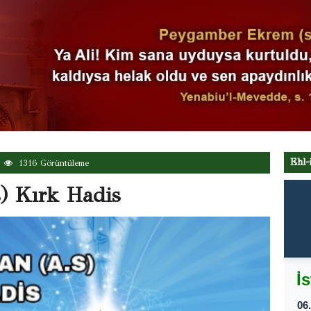
Ehl-
1316 Görüntüleme
) Kırk Hadis