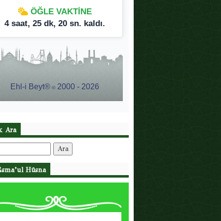
ik Ara
:
Esma’ul Hüsna