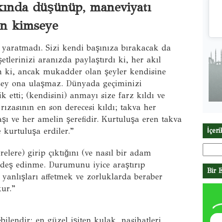
ında düşünüp, maneviyatı
n kimseye
a yaratmadı. Sizi kendi başınıza bırakacak da
şetlerinizi aranızda paylaştırdı ki, her akıl
sin ki, ancak mukadder olan şeyler kendisine
r şey ona ulaşmaz. Dünyada geçiminizi
k etti; (kendisini) anmayı size farz kıldı ve
ı rızasının en son derecesi kıldı; takva her
şı ve her amelin şerefidir. Kurtuluşa eren takva
 kurtuluşa erdiler.”
İçer
Arama
lere) girip çıktığını (ve nasıl bir adam
eş edinme. Durumunu iyice araştırıp
Bir 
yanlışları affetmek ve zorluklarda beraber
ur.”
ilendir; en güzel işiten kulak, nasihatleri