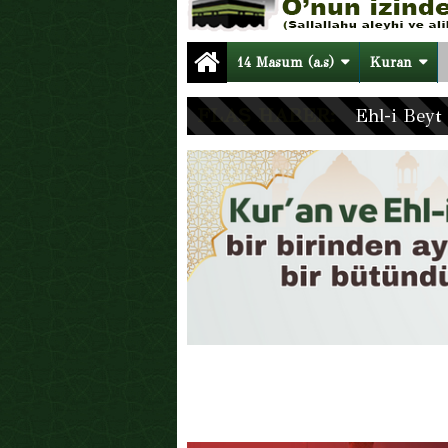
15:54 -
Hazreti Ali’nin (a.s.) Tevhid
02:09 -
Ben Geldim Rabbim (Şiir)
14 Masum (a.s)
Kuran
FLAŞ HABER:
Ehl-i Beyt 