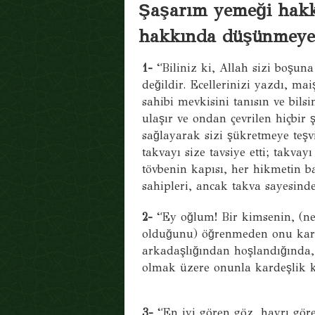
Şaşarım yemeği hakk
hakkında düşünmeye
1-
“Biliniz ki, Allah sizi boşun
değildir. Ecellerinizi yazdı, mai
sahibi mevkisini tanısın ve bil
ulaşır ve ondan çevrilen hiçbi
sağlayarak sizi şükretmeye teşvi
takvayı size tavsiye etti; takvay
tövbenin kapısı, her hikmetin ba
sahipleri, ancak takva sayesinde
2-
“Ey oğlum! Bir kimsenin, (nere
olduğunu) öğrenmeden onu kard
arkadaşlığından hoşlandığında, 
olmak üzere onunla kardeşlik k
3-
“En iyi gören göz, hayrı göreb