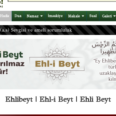
 Hutbesi
Hadis
Dua
İmsakiye
Sual
Namaz
Makale
Galeri
(a.s) Sevgisi ve ameli sorumluluk
Ehlibeyt | Ehl-i Beyt | Ehli Beyt