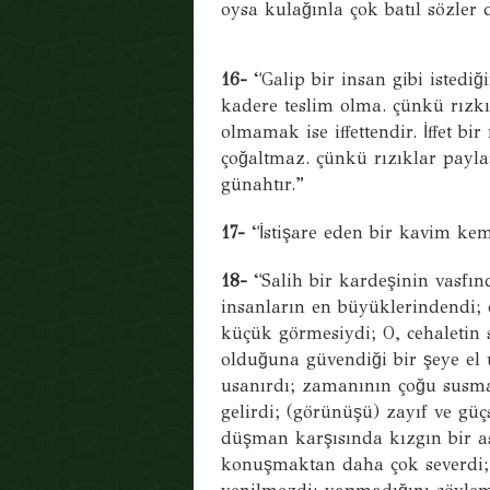
oysa kulağınla çok batıl sözler
16-
“Galip bir insan gibi istedi
kadere teslim olma. çünkü rızkı
olmamak ise iffettendir. İffet bi
çoğaltmaz. çünkü rızıklar paylaş
günahtır.”
17-
“İstişare eden bir kavim kema
18-
“Salih bir kardeşinin vasf
insanların en büyüklerindendi
küçük görmesiydi; O, cehaletin 
olduğuna güvendiği bir şeye el u
usanırdı; zamanının çoğu susm
gelirdi; (görünüşü) zayıf ve gü
düşman karşısında kızgın bir a
konuşmaktan daha çok severdi;