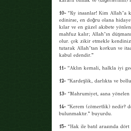
kararlı olmak ve (diğerlerinin) 
10-
“Ey insanlar! Kim Allah’a k
edinirse, en doğru olana hiday
kılar ve en güzel akıbete yönlen
mahfuz kalır; Allah’ın düşmanı 
olur. çok zikir etmekle kendin
tutarak Allah’tan korkun ve ita
kabul edendir.”
11-
“Aklın kemali, halkla iyi geç
12-
“Kardeşlik, darlıkta ve bollu
13-
“Mahrumiyet, sana yönelen n
14-
“Kerem (cömertlik) nedir? de
bulunmaktır.” buyurdu.
15-
“Hak ile batıl arasında dör