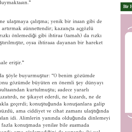
 duymaktasın.”
Bir 
ğine ulaşmaya çalışma; yenik bir insan gibi de
 artırmak sünnettendir; kazançta açgözlü
r rızkı önlemediği gibi ihtiras (tamah) da rızkı
tırılmıştır, oysa ihtirasa dayanan bir hareket
le erişir.”
ında şöyle buyurmuştur: “O benim gözümde
; onu gözümde büyüten en önemli şey dünyayı
sultasından kurtulmuştu; sadece yararlı
zatırdı, ne şikayet ederdi, ne kızardı, ne de
akla geçerdi; konuştuğunda konuşanlara galip
çsüzdü, ama ciddiyet ve cihat zamanı ulaştığında
slan idi. Alimlerin yanında olduğunda dinlemeyi
 fazla konuşmada yenilse bile susmada