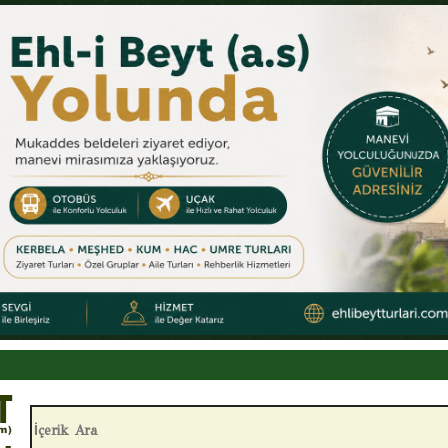
 Hutbesi
ameli sorumluluk
 Amelleri
evinçler
nelerdir?
İçerik Ara:
nin Önemi nedir?