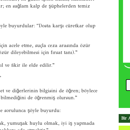
ir; en sağlam kalp de şüphelerden temiz
yle buyurdular: “Dosta karşı cüretkar olup
için acele etme, suçla ceza arasında özür
zür dileyebilmesi için fırsat tanı).”
 ve fikir ile elde edilir.”
”
et ve diğerlerinin bilgisini de öğren; böylece
 bilmediğini de öğrenmiş olursun.”
ye sorulunca şöyle buyurdu:
Bir 
mak, yumuşak huylu olmak, iyi iş yapmada