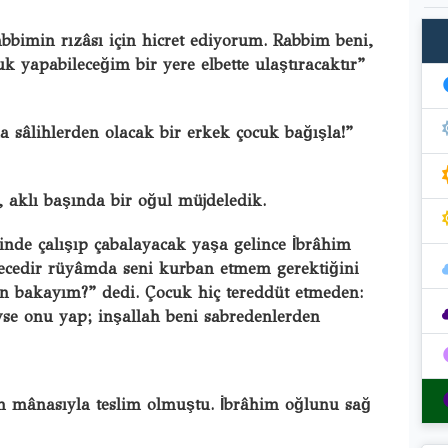
bbimin rızâsı için hicret ediyorum. Rabbim beni,
k yapabileceğim bir yere elbette ulaştıracaktır”
 sâlihlerden olacak bir erkek çocuk bağışla!”
aklı başında bir oğul müjdeledik.
nde çalışıp çabalayacak yaşa gelince İbrâhim
gecedir rüyâmda seni kurban etmem gerektiğini
n bakayım?” dedi. Çocuk hiç tereddüt etmeden:
se onu yap; inşallah beni sabredenlerden
am mânasıyla teslim olmuştu. İbrâhim oğlunu sağ