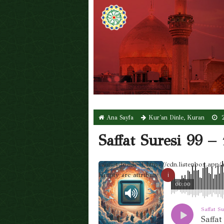
Ana Sayfa
Kur'an Dinle
,
Kuran
2
Saffat Suresi 99 –
cannot load - ( https://cdn.listenbo
Empty src attribute
ℹ
00:00
Saffat S