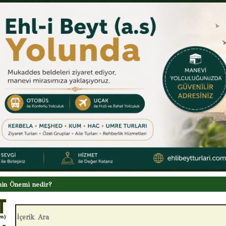
 Hutbesi
ameli sorumluluk
 Amelleri
evinçler
nelerdir?
nin Önemi nedir?
 Hutbesi
İçerik Ara: