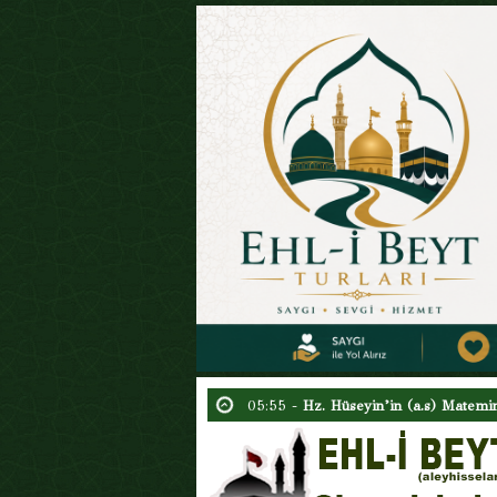
15:54 -
Hazreti Ali’nin (a.s.) Tevhid
02:09 -
Ben Geldim Rabbim (Şiir)
23:30 -
Ehl-i Beyt (a.s) Sevgisi ve 
11:13 -
15 Şaban’ın Gece ve Gündüz
04:48 -
Ebu Hureyre Gerçeği
17:24 -
Aşura Gerçeği : Uydurulan S
07:32 -
Yetmiş Üç Fırka Hadisi
07:00 -
Tarihte Şia’nın Kazanımları 
06:12 -
Yezid’in Tövbesi
05:55 -
Hz. Hüseyin’in (a.s) Matemi
15:54 -
Hazreti Ali’nin (a.s.) Tevhid
02:09 -
Ben Geldim Rabbim (Şiir)