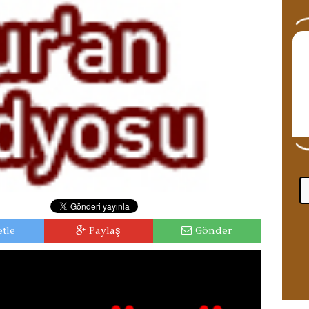
tle
Paylaş
Gönder