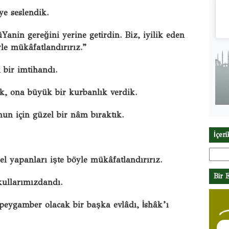
ye seslendik.
anin gereğini yerine getirdin. Biz, iyilik eden
yle mükâfatlandırırız.”
 bir imtihandı.
k, ona büyük bir kurbanlık verdik.
nun için güzel bir nâm bıraktık.
İçer
Arama
zel yapanları işte böyle mükâfat­landırırız.
Bir 
ullarımızdandı.
r peygamber olacak bir başka evlâdı, İshâk’ı