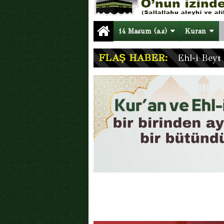
14 Masum (a.s)
Kuran
FLAŞ HABER:
Ehl-i Beyt 