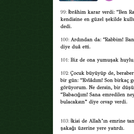
99:
İbrâhim karar verdi: “Ben Ra
kendisine en güzel şekilde kullu
dedi.
100:
Ardından da: “Rabbim! Bana
diye duâ etti.
101:
Biz de ona yumuşak huylu, 
102:
Çocuk büyüyüp de, beraberi
bir gün: “Evlâdım! Son birkaç 
görüyorum. Ne dersin, bir düşü
“Babacığım! Sana emredilen ney
bulacaksın” diye cevap verdi.
103:
İkisi de Allah’ın emrine t
şakağı üzerine yere yatırdı.