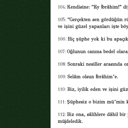
104:
Kendisine: “Ey İbrâhim!” di
105:
“Gerçekten sen gördüğün rüY
ve işini güzel yapanları işte bö
106:
Hiç şüphe yok ki bu apaçık
107:
Oğlunun canına bedel olara
108:
Sonraki nesiller arasında o
109:
Selâm olsun İbrâhim’e.
110:
Biz, iyilik eden ve işini gü
111:
Şüphesiz o bizim mü’min k
112:
Biz ona, sâlihlere dâhil bi
müjdeledik.