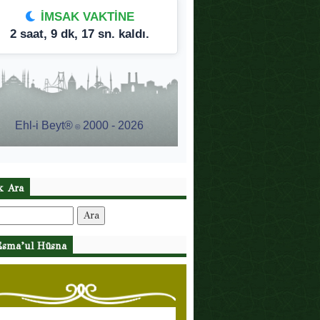
ik Ara
:
Esma’ul Hüsna