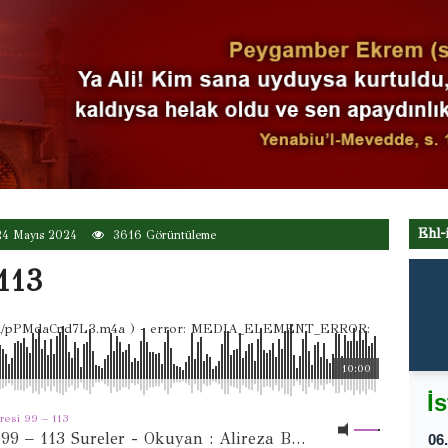
Ehl-
4 Mayıs 2024
3616 Görüntüleme
 113
x.app/a/pPMdaCnd7L3.m4a ) - error: MEDIA_ELEMENT_ERROR:
10:00
uresi 99 – 113
Saffat 99 – 113 Sureler - Okuyan : Alireza Bizni