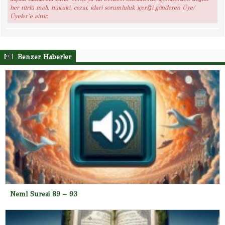
her türlü mali, hukuki, cezai, idari sorumluluk içeriği gönderen Üye/
Üyeler’e aittir.
Benzer Haberler
Neml Suresi 89 – 93