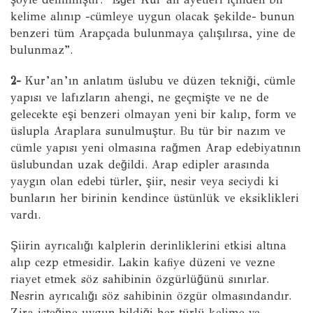
kelime alınıp -cümleye uygun olacak şekilde- bunun
benzeri tüm Arapçada bulunmaya çalışılırsa, yine de
bulunmaz”.‌
2-
Kur’an’ın anlatım üslubu ve düzen tekniği, cümle
yapısı ve lafızların ahengi, ne geçmişte ve ne de
gelecekte eşi benzeri olmayan yeni bir kalıp, form ve
üslupla Araplara sunulmuştur. Bu tür bir nazım ve
cümle yapısı yeni olmasına rağmen Arap edebiyatının
üslubundan uzak değildi. Arap edipler arasında
yaygın olan edebi türler, şiir, nesir veya seciydi ki
bunların her birinin kendince üstünlük ve eksiklikleri
vardı.
Şiirin ayrıcalığı kalplerin derinliklerini etkisi altına
alıp cezp etmesidir. Lakin kafiye düzeni ve vezne
riayet etmek söz sahibinin özgürlüğünü sınırlar.
Nesrin ayrıcalığı söz sahibinin özgür olmasındandır.
Zira isteğine uygun bildiği her türlü kelime ve