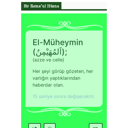
Bir Esma’ul Hüsna