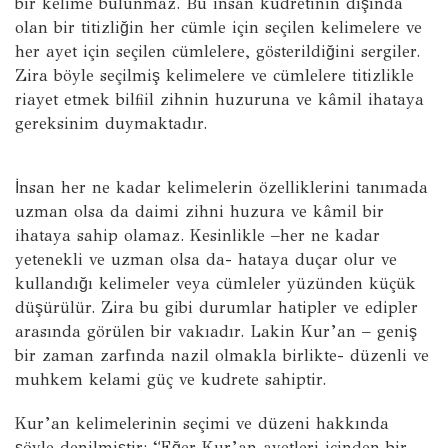
bir kelime bulunmaz. Bu insan kudretinin dışında
olan bir titizliğin her cümle için seçilen kelimelere ve
her ayet için seçilen cümlelere, gösterildiğini sergiler.
Zira böyle seçilmiş kelimelere ve cümlelere titizlikle
riayet etmek bilfiil zihnin huzuruna ve kâmil ihataya
gereksinim duymaktadır.
İnsan her ne kadar kelimelerin özelliklerini tanımada
uzman olsa da daimi zihni huzura ve kâmil bir
ihataya sahip olamaz. Kesinlikle –her ne kadar
yetenekli ve uzman olsa da- hataya duçar olur ve
kullandığı kelimeler veya cümleler yüzünden küçük
düşürülür. Zira bu gibi durumlar hatipler ve edipler
arasında görülen bir vakıadır. Lakin Kur’an – geniş
bir zaman zarfında nazil olmakla birlikte- düzenli ve
muhkem kelami güç ve kudrete sahiptir.
Kur’an kelimelerinin seçimi ve düzeni hakkında
şöyle denilmiştir: “Eğer Kur’an ayetleri içinden bir