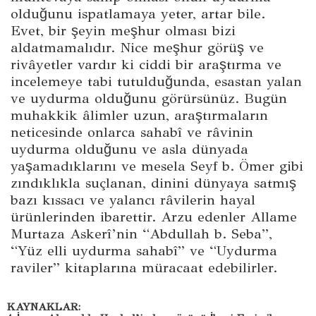
olduğunu ispatlamaya yeter, artar bile.
Evet, bir şeyin meşhur olması bizi
aldatmamalıdır. Nice meşhur görüş ve
rivâyetler vardır ki ciddi bir araştırma ve
incelemeye tabi tutulduğunda, esastan yalan
ve uydurma olduğunu görürsünüz. Bugün
muhakkik âlimler uzun, araştırmaların
neticesinde onlarca sahabî ve râvinin
uydurma olduğunu ve asla dünyada
yaşamadıklarını ve mesela Seyf b. Ömer gibi
zındıklıkla suçlanan, dinini dünyaya satmış
bazı kıssacı ve yalancı râvilerin hayal
ürünlerinden ibarettir. Arzu edenler Allame
Murtaza Askerî’nin “Abdullah b. Seba”,
“Yüz elli uydurma sahabî” ve “Uydurma
raviler” kitaplarına müracaat edebilirler.
KAYNAKLAR
: