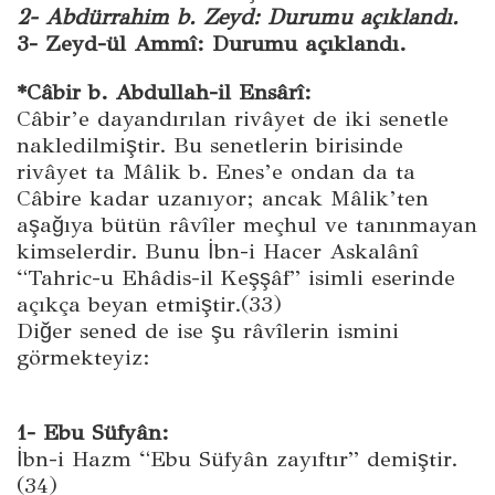
2- Abdürrahim b. Zeyd: Durumu açıklandı.
3- Zeyd-ül Ammî: Durumu açıklandı.
*Câbir b. Abdullah-il Ensârî:
Câbir’e dayandırılan rivâyet de iki senetle
nakledilmiştir. Bu senetlerin birisinde
rivâyet ta Mâlik b. Enes’e ondan da ta
Câbire kadar uzanıyor; ancak Mâlik’ten
aşağıya bütün râvîler meçhul ve tanınmayan
kimselerdir. Bunu İbn-i Hacer Askalânî
“Tahric-u Ehâdis-il Keşşâf” isimli eserinde
açıkça beyan etmiştir.(33)
Diğer sened de ise şu râvîlerin ismini
görmekteyiz:
1- Ebu Süfyân:
İbn-i Hazm “Ebu Süfyân zayıftır” demiştir.
(34)