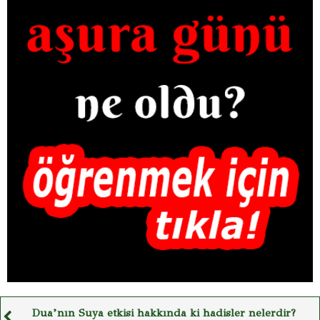
Dua’nın Suya etkisi hakkında ki hadisler nelerdir?