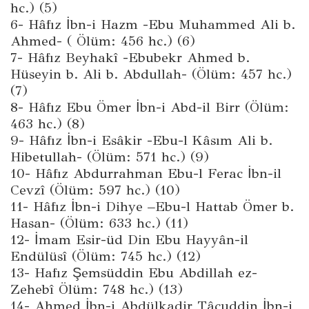
hc.) (5)
6- Hâfız İbn-i Hazm -Ebu Muhammed Ali b.
Ahmed- ( Ölüm: 456 hc.) (6)
7- Hâfız Beyhakî -Ebubekr Ahmed b.
Hüseyin b. Ali b. Abdullah- (Ölüm: 457 hc.)
(7)
8- Hâfız Ebu Ömer İbn-i Abd-il Birr (Ölüm:
463 hc.) (8)
9- Hâfız İbn-i Esâkir -Ebu-l Kâsım Ali b.
Hibetullah- (Ölüm: 571 hc.) (9)
10- Hâfız Abdurrahman Ebu-l Ferac İbn-il
Cevzî (Ölüm: 597 hc.) (10)
11- Hâfız İbn-i Dihye –Ebu-l Hattab Ömer b.
Hasan- (Ölüm: 633 hc.) (11)
12- İmam Esir-üd Din Ebu Hayyân-il
Endülüsî (Ölüm: 745 hc.) (12)
13- Hafız Şemsüddin Ebu Abdillah ez-
Zehebî Ölüm: 748 hc.) (13)
14- Ahmed İbn-i Abdülkadir Tâcuddin İbn-i