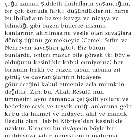
çoğu zaman şiddetli ihtilafların yaşandığını,
bir çok konuda farklı düşündüklerini, hatta
bu ihtilafların bazen kavga ve nizaya ve
bilindiği gibi bazen binlerce insanın
kanlarının akıtılmasına vesile olan savaşlara
dönüştüğünü görmekteyiz (Cemel, Sıffın ve
Nehrevan savaşları gibi). Biz bütün
bunlarda, onları mazur bile görsek (ki böyle
olduğunu kesinlikle kabul etmiyoruz) her
birisinin farklı ve bazen taban tabana zıt
görüş ve davranışlarının hidâyete
götüreceğini kabul etmemiz asla mümkün
değildir. Zira bu, Allah Resulü’nün
ümmetini aynı zamanda çelişkili yollara ve
hedeflere sevk ve teşvik ettiği anlamına gelir
ki bu da hikmet ve hidayet, akıl ve mantık
Resulü olan Habibi Kibriya’dan kesinlikle
uzaktır. Kısacası bu rivâyetin böyle bir
muhtevaya sahip olması onun uydurma