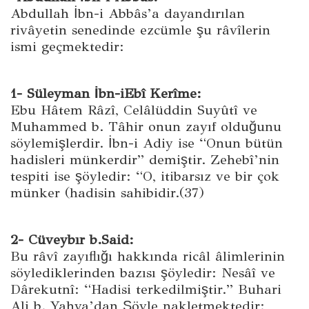
Abdullah İbn-i Abbâs’a dayandırılan
rivâyetin senedinde ezcümle şu râvîlerin
ismi geçmektedir:
1- Süleyman İbn-iEbî Kerîme:
Ebu Hâtem Râzî, Celâlüddin Suyûtî ve
Muhammed b. Tâhir onun zayıf olduğunu
söylemişlerdir. İbn-i Adiy ise “Onun bütün
hadisleri münkerdir” demiştir. Zehebî’nin
tespiti ise şöyledir: “O, itibarsız ve bir çok
münker (hadisin sahibidir.(37)
2- Cüveybır b.Said:
Bu râvî zayıflığı hakkında ricâl âlimlerinin
söylediklerinden bazısı şöyledir: Nesâî ve
Dârekutnî: “Hadisi terkedilmiştir.” Buhari
Ali b. Yahya’dan Şöyle nakletmektedir: