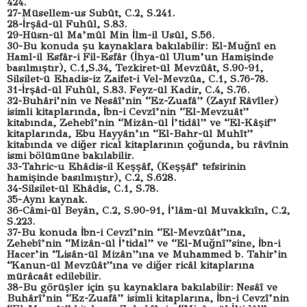
424.
27-Müsellem-us Subût, C.2, S.241.
28-İrşâd-ül Fuhûl, S.83.
29-Hüsn-ül Ma’mûl Min İlm-il Usûl, S.56.
30-Bu konuda şu kaynaklara bakılabilir: El-Muğnî en
Haml-il Esfâr-i Fil-Esfâr (İhya-ül Ulum’un Hamişinde
basılmıştır), C.1,S.34, Tezkiret-ül Mevzûât, S.90-91,
Silsilet-ü Ehadis-iz Zaifet-i Vel-Mevzûa, C.1, S.76-78.
31-İrşâd-ül Fuhûl, S.83. Feyz-ül Kadir, C.4, S.76.
32-Buhâri’nin ve Nesâî’nin “Ez-Zuafâ” (Zayıf Râvîler)
isimli kitaplarında, İbn-i Cevzî’nin “El-Mevzuât”
kitabında, Zehebî’nin “Mizân-ül İ’tidâl” ve “El-Kâşif”
kitaplarında, Ebu Hayyân’ın “El-Bahr-ül Muhît”
kitabında ve diğer rical kitaplarının çoğunda, bu râvînin
ismi bölümüne bakılabilir.
33-Tahric-u Ehâdis-il Keşşâf, (Keşşâf’ tefsirinin
hamişinde basılmıştır), C.2, S.628.
34-Silsilet-ül Ehâdis, C.1, S.78.
35-Aynı kaynak.
36-Câmi-ül Beyân, C.2, S.90-91, İ’lâm-ül Muvakkıîn, C.2,
S.223.
37-Bu konuda İbn-i Cevzî’nin “El-Mevzûât”ına,
Zehebî’nin “Mizân-ül İ’tidal” ve “El-Muğnî”sine, İbn-i
Hacer’in “Lisân-ül Mizân”ına ve Muhammed b. Tahir’in
“Kanun-ül Mevzûât”ına ve diğer ricâl kitaplarına
mürâcaât edilebilir.
38-Bu görüşler için şu kaynaklara bakılabilir: Nesâî ve
Buhârî’nin “Ez-Zuafâ” isimli kitaplarına, İbn-i Cevzî’nin