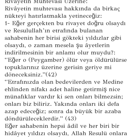
Rivâyetin Muhtevası Üzerine:
Rivâyetin muhtevası hakkında da birkaç
nükteyi hatırlatmakla yetineceğiz:
1- Eğer gerçekten bu rivayet doğru olsaydı
ve Resulullah’ın etrafında bulanan
sahabenin her birisi gökteki yıldızlar gibi
olsaydı, o zaman mesela şu âyetlerin
indirilmesinin bir anlamı olur muydu?:
“Eğer o (Peygamber) ölür veya öldürülürse
topuklarınız üzerine gerisin geriye mi
döneceksiniz.”(42)
“Etrafınızda olan bedevilerden ve Medine
ehlinden nifakı adet haline getirmiş nice
münafıklar vardır ki sen onları bilmezsin;
onları biz biliriz. Yakında onları iki defa
azap edeceğiz; sonra da büyük bir azaba
döndürüleceklerdir.” (43)
Eğer sahabenin hepsi âdil ve her biri bir
hidâyet yıldızı olsaydı, Allah Resulü onlara