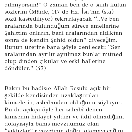
bilmiyorsun!” O zaman ben de o salih kulun
sözlerini (Mâide, 117’de Hz. İsa’nın (s.a)
sözü kastediliyor) tekrarlayacak “..Ve ben
aralarında bulunduğum sürece amellerine
şahittim onların, beni aralarından aldıktan
sonra de kendin şahid oldun” diyeceğim.
Bunun üzerine bana şöyle denilecek: “Sen
aralarından ayrılır ayrılmaz bunlar mürted
olup dinden çıktılar ve eski hallerine
döndüler.” (47)
Bakın bu hadiste Allah Resulü açık bir
şekilde kendisinden uzaklaştırılan
kimselerin, ashabından olduğunu söylüyor.
Bu da açıkça öyle her sahabî denen
kimsenin hidayet yıldızı ve âdil olmadığını,
dolayısıyla bahis mevzuumuz olan
“yıldızlar” rivayetinin doğru olamayacağını