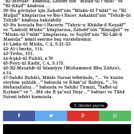
“El-Mevuât” kitabına, Zehebî’nin “Mizân-ül İ’tidâl” ve
“El-Kâşif” kitabına …
39-Bu görüşler için Zehebî’nin “Mizân-ül İ’tidâl” ve “El
Muğnî” kitaplarına ve İbn-i Hacer Askalânî’nin “Tehzib-üt
Tehzib” kitabına bakılabilir.
40-Bu konuda İbn-i Hacerin “Tahric-u Ehâdis-il Keşşâf”
ve “Lisânül Mizân” kitaplarına, Zehebî’nin “Elmuğnî” ve
“Mizân-ül İ’tidâl” kitaplarına, ve Suyûtî’nin “El-Liâl-il
Masnûa” isimli eserine baş vurabilirsiniz.
41-Lisân-ül Mizân, C.2, S.21-23.
42-Al-i İmrân, 114.
43-Tevbe, 101.
44-İrşâd-ül Fuhûl, s.76
45-Feyz-ül Kadir, C.4, S.173.
46-El-Mezahib-ül İslamiyye (Muhammed Ebu Zühre),
s.14.
47-Sahihi Buhâri, Mâide Suresi tefsirinde, “… Ve kuntu
eleyhim şehîdâ…” babında ve Kitab’ul Enbiya, “…Ve
ittehazallahu…” babında ve Sahihi Tirmizi, “Saffet-ul
Kıyâme” ve “…Mâ câe fî şa’nul Heşr…” babları ve Tâhâ
Suresi tefsiri kısmında.