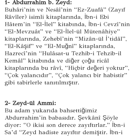
1- Abdurrahim b. Zeyd:
Buhâri’nin ve Nesâî’nin “Ez-Zuafâ” (Zayıf
Râvîler) isimli kitaplarında, İbn-i Ebi
Hâtem’in “El-İlel” kitabında, İbn-i Cevzî’nin
“El-Mevzuât” ve “El-İlel-ül Mütenâhiye”
kitaplarında, Zehebî’nin “Mizân-ül İ’tidâl”,
“El-Kâşif” ve “El-Muğnî” kitaplarında,
Hazrecî’nin “Hulâsat-u Tezhib-i Tehzib-il
Kemâl” kitabında ve diğer çoğu ricâl
kitaplarında bu râvî, “Hiçbir değeri yoktur”,
“Çok yalancıdır”, “Çok yalancı bir habistir”
gibi tabirlerle tanıtılmıştır.
2- Zeyd-ül Ammi:
Bu adam yukarıda bahsettiğimiz
Abdurrahim’in babasıdır. Şevkânî Şöyle
diyor: “O ikisi son derece zayıftırlar.” İbn-i
Sa’d “Zeyd hadiste zayıftır demiştir. İbn-i