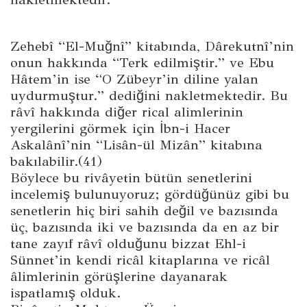
Zehebî “El-Muğnî” kitabında, Dârekutnî’nin
onun hakkında “Terk edilmiştir.” ve Ebu
Hâtem’in ise “O Zübeyr’in diline yalan
uydurmuştur.” dediğini nakletmektedir. Bu
râvî hakkında diğer rical alimlerinin
yergilerini görmek için İbn-i Hacer
Askalânî’nin “Lisân-ül Mizân” kitabına
bakılabilir.(41)
Böylece bu rivâyetin bütün senetlerini
incelemiş bulunuyoruz; gördüğünüz gibi bu
senetlerin hiç biri sahih değil ve bazısında
üç, bazısında iki ve bazısında da en az bir
tane zayıf râvî olduğunu bizzat Ehl-i
Sünnet’in kendi ricâl kitaplarına ve ricâl
âlimlerinin görüşlerine dayanarak
ispatlamış olduk.