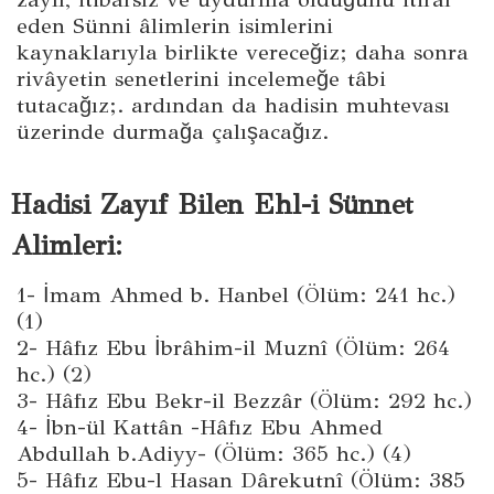
eden Sünni âlimlerin isimlerini
kaynaklarıyla birlikte vereceğiz; daha sonra
rivâyetin senetlerini incelemeğe tâbi
tutacağız;. ardından da hadisin muhtevası
üzerinde durmağa çalışacağız.
Hadisi Zayıf Bilen Ehl-i Sünnet
Alimleri:
1- İmam Ahmed b. Hanbel (Ölüm: 241 hc.)
(1)
2- Hâfız Ebu İbrâhim-il Muznî (Ölüm: 264
hc.) (2)
3- Hâfız Ebu Bekr-il Bezzâr (Ölüm: 292 hc.)
4- İbn-ül Kattân -Hâfız Ebu Ahmed
Abdullah b.Adiyy- (Ölüm: 365 hc.) (4)
5- Hâfız Ebu-l Hasan Dârekutnî (Ölüm: 385