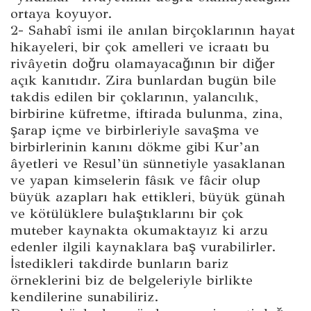
ortaya koyuyor.
2- Sahabî ismi ile anılan birçoklarının hayat
hikayeleri, bir çok amelleri ve icraatı bu
rivâyetin doğru olamayacağının bir diğer
açık kanıtıdır. Zira bunlardan bugün bile
takdis edilen bir çoklarının, yalancılık,
birbirine küfretme, iftirada bulunma, zina,
şarap içme ve birbirleriyle savaşma ve
birbirlerinin kanını dökme gibi Kur’an
âyetleri ve Resul’ün sünnetiyle yasaklanan
ve yapan kimselerin fâsık ve fâcir olup
büyük azapları hak ettikleri, büyük günah
ve kötülüklere bulaştıklarını bir çok
muteber kaynakta okumaktayız ki arzu
edenler ilgili kaynaklara baş vurabilirler.
İstedikleri takdirde bunların bariz
örneklerini biz de belgeleriyle birlikte
kendilerine sunabiliriz.