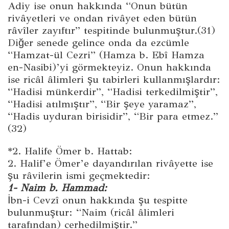
Adiy ise onun hakkında “Onun bütün
rivâyetleri ve ondan rivâyet eden bütün
râvîler zayıftır” tespitinde bulunmuştur.(31)
Diğer senede gelince onda da ezcümle
“Hamzat-ül Cezri” (Hamza b. Ebî Hamza
en-Nasibi)’yi görmekteyiz. Onun hakkında
ise ricâl âlimleri şu tabirleri kullanmışlardır:
“Hadisi münkerdir”, “Hadisi terkedilmiştir”,
“Hadisi atılmıştır”, “Bir şeye yaramaz”,
“Hadis uyduran birisidir”, “Bir para etmez.”
(32)
*2. Halife Ömer b. Hattab:
2. Halif’e Ömer’e dayandırılan rivâyette ise
şu râvilerin ismi geçmektedir:
1- Naim b. Hammad:
İbn-i Cevzî onun hakkında şu tespitte
bulunmuştur: “Naim (ricâl âlimleri
tarafından) cerhedilmiştir.”