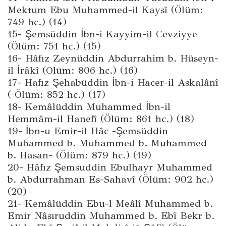
Mektum Ebu Muhammed-il Kaysî (Ölüm:
749 hc.) (14)
15- Şemsüddin İbn-i Kayyim-il Cevziyye
(Ölüm: 751 hc.) (15)
16- Hâfız Zeynüddin Abdurrahim b. Hüseyn-
il İrâkî (Olüm: 806 hc.) (16)
17- Hafız Şehabüddin İbn-i Hacer-il Askalânî
( Ölüm: 852 hc.) (17)
18- Kemâlüddin Muhammed İbn-il
Hemmâm-il Hanefî (Ölüm: 861 hc.) (18)
19- İbn-u Emir-il Hâc -Şemsüddin
Muhammed b. Muhammed b. Muhammed
b. Hasan- (Ölüm: 879 hc.) (19)
20- Hâfız Şemsuddin Ebulhayr Muhammed
b. Abdurrahman Es-Sahavî (Ölüm: 902 hc.)
(20)
21- Kemâlüddin Ebu-l Meâlî Muhammed b.
Emir Nâsıruddin Muhammed b. Ebî Bekr b.