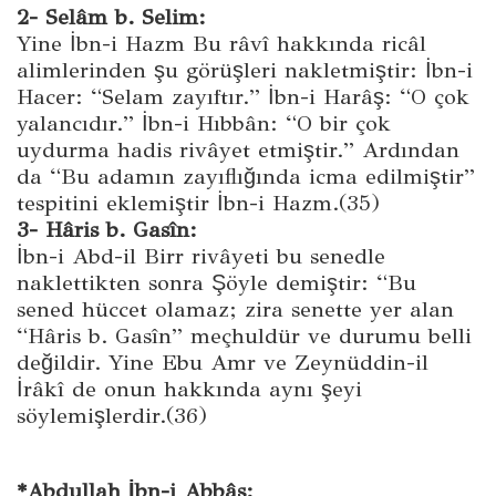
2- Selâm b. Selim:
Yine İbn-i Hazm Bu râvî hakkında ricâl
alimlerinden şu görüşleri nakletmiştir: İbn-i
Hacer: “Selam zayıftır.” İbn-i Harâş: “O çok
yalancıdır.” İbn-i Hıbbân: “O bir çok
uydurma hadis rivâyet etmiştir.” Ardından
da “Bu adamın zayıflığında icma edilmiştir”
tespitini eklemiştir İbn-i Hazm.(35)
3- Hâris b. Gasîn:
İbn-i Abd-il Birr rivâyeti bu senedle
naklettikten sonra Şöyle demiştir: “Bu
sened hüccet olamaz; zira senette yer alan
“Hâris b. Gasîn” meçhuldür ve durumu belli
değildir. Yine Ebu Amr ve Zeynüddin-il
İrâkî de onun hakkında aynı şeyi
söylemişlerdir.(36)
*Abdullah İbn-i Abbâs: