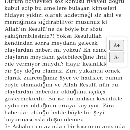
Durum böyleyken söz konusu rivayeti doğru
kabul edip bu amellere bulaşan kimseleri
hidayet yıldızı olarak addetmeği siz akıl ve
mantığınıza sığdırabiliyor musunuz ki
Allah’ın Resulü’ne de böyle bir sözü
yakıştırabilesiniz?! Yoksa Resulullah
kendinden sonra meydana gelecek
A+
olaylardan haberi mi yoktu? En azından bu
olayların meydana gelebileceğine ihtimal
A-
bile vermiyor muydu? Hayır kesinlikle böyle
bir şey doğru olamaz. Zira yukarıda örnek
olarak zikrettiğimiz âyet ve hadisler, bunun
böyle olamadığını ve Allah Resulü’nün bu
olaylardan haberdar olduğunu açıkça
göstermektedir. Bu ise bu hadisin kesinlikle
uydurma olduğunu ortaya koyuyor. Zira
haberdar olduğu halde böyle bir şeyi
buyurması asla düşünülemez.
3- Ashabın en azından bir kısmının arasında