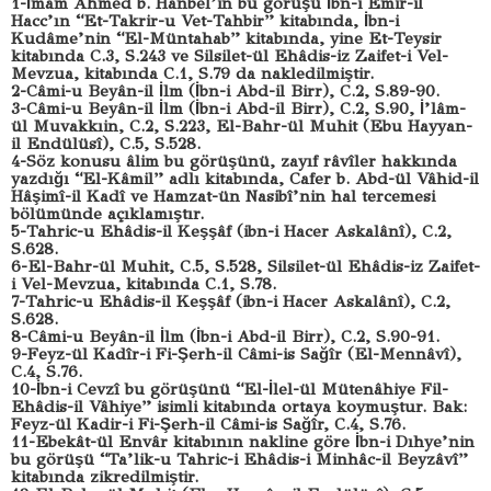
1-İmam Ahmed b. Hanbel’in bu görüşü İbn-i Emir-il
Hacc’ın “Et-Takrir-u Vet-Tahbir” kitabında, İbn-i
Kudâme’nin “El-Müntahab” kitabında, yine Et-Teysir
kitabında C.3, S.243 ve Silsilet-ül Ehâdis-iz Zaifet-i Vel-
Mevzua, kitabında C.1, S.79 da nakledilmiştir.
2-Câmi-u Beyân-il İlm (İbn-i Abd-il Birr), C.2, S.89-90.
3-Câmi-u Beyân-il İlm (İbn-i Abd-il Birr), C.2, S.90, İ’lâm-
ül Muvakkıin, C.2, S.223, El-Bahr-ül Muhit (Ebu Hayyan-
il Endülüsî), C.5, S.528.
4-Söz konusu âlim bu görüşünü, zayıf râvîler hakkında
yazdığı “El-Kâmil” adlı kitabında, Cafer b. Abd-ül Vâhid-il
Hâşimî-il Kadî ve Hamzat-ün Nasibî’nin hal tercemesi
bölümünde açıklamıştır.
5-Tahric-u Ehâdis-il Keşşâf (ibn-i Hacer Askalânî), C.2,
S.628.
6-El-Bahr-ül Muhit, C.5, S.528, Silsilet-ül Ehâdis-iz Zaifet-
i Vel-Mevzua, kitabında C.1, S.78.
7-Tahric-u Ehâdis-il Keşşâf (ibn-i Hacer Askalânî), C.2,
S.628.
8-Câmi-u Beyân-il İlm (İbn-i Abd-il Birr), C.2, S.90-91.
9-Feyz-ül Kadîr-i Fi-Şerh-il Câmi-is Sağîr (El-Mennâvî),
C.4, S.76.
10-İbn-i Cevzî bu görüşünü “El-İlel-ül Mütenâhiye Fil-
Ehâdis-il Vâhiye” isimli kitabında ortaya koymuştur. Bak:
Feyz-ül Kadir-i Fi-Şerh-il Câmi-is Sağîr, C.4, S.76.
11-Ebekât-ül Envâr kitabının nakline göre İbn-i Dıhye’nin
bu görüşü “Ta’lik-u Tahric-i Ehâdis-i Minhâc-il Beyzâvî”
kitabında zikredilmiştir.