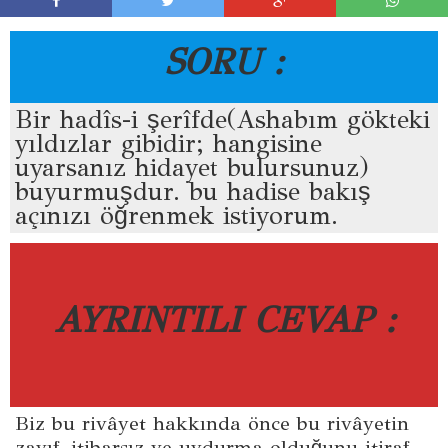
SORU :
Bir hadîs-i şerîfde(Ashabım gökteki
yıldızlar gibidir; hangisine
uyarsanız hidayet bulursunuz)
buyurmuşdur. bu hadise bakış
açınızı öğrenmek istiyorum.
AYRINTILI CEVAP :
Biz bu rivâyet hakkında önce bu rivâyetin
zayıf, itibarsız ve uydurma olduğunu itiraf