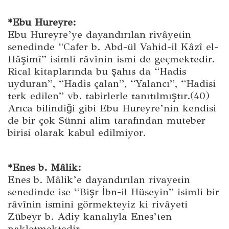
*Ebu Hureyre:
Ebu Hureyre’ye dayandırılan rivâyetin
senedinde “Cafer b. Abd-ül Vahid-il Kâzî el-
Hâşimî” isimli râvînin ismi de geçmektedir.
Rical kitaplarında bu şahıs da “Hadis
uyduran”, “Hadis çalan”, “Yalancı”, “Hadisi
terk edilen” vb. tabirlerle tanıtılmıştır.(40)
Arıca bilindiği gibi Ebu Hureyre’nin kendisi
de bir çok Sünni alim tarafından muteber
birisi olarak kabul edilmiyor.
*Enes b. Mâlik:
Enes b. Mâlik’e dayandırılan rivayetin
senedinde ise “Bişr İbn-il Hüseyin” isimli bir
râvînin ismini görmekteyiz ki rivâyeti
Zübeyr b. Adiy kanalıyla Enes’ten
nakletmektedir.