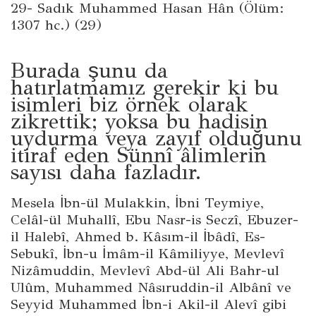
29- Sadık Muhammed Hasan Hân (Ölüm:
1307 hc.) (29)
Burada şunu da
hatırlatmamız gerekir ki bu
isimleri biz örnek olarak
zikrettik; yoksa bu hadisin
uydurma veya zayıf olduğunu
itiraf eden Sünnî âlimlerin
sayısı daha fazladır.
Mesela İbn-ül Mulakkin, İbni Teymiye,
Celâl-ül Muhallî, Ebu Nasr-is Seczî, Ebuzer-
il Halebî, Ahmed b. Kâsım-il İbâdî, Es-
Sebukî, İbn-u İmâm-il Kâmiliyye, Mevlevî
Nizâmuddin, Mevlevî Abd-ül Ali Bahr-ul
Ulûm, Muhammed Nâsıruddin-il Albânî ve
Seyyid Muhammed İbn-i Akil-il Alevî gibi