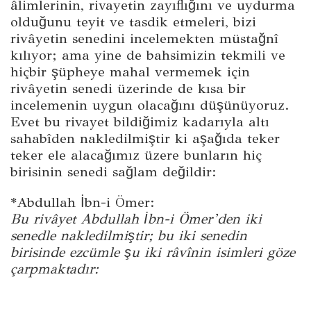
âlimlerinin, rivayetin zayıflığını ve uydurma
olduğunu teyit ve tasdik etmeleri, bizi
rivâyetin senedini incelemekten müstağnî
kılıyor; ama yine de bahsimizin tekmili ve
hiçbir şüpheye mahal vermemek için
rivâyetin senedi üzerinde de kısa bir
incelemenin uygun olacağını düşünüyoruz.
Evet bu rivayet bildiğimiz kadarıyla altı
sahabîden nakledilmiştir ki aşağıda teker
teker ele alacağımız üzere bunların hiç
birisinin senedi sağlam değildir:
*Abdullah İbn-i Ömer:
Bu rivâyet Abdullah İbn-i Ömer’den iki
senedle nakledilmiştir; bu iki senedin
birisinde ezcümle şu iki râvînin isimleri göze
çarpmaktadır: