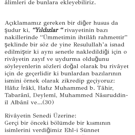
âlimleri de bunlara ekleyebiliriz.
Açıklamamız gereken bir diğer husus da
şudur ki,
“Yıldızlar “
rivayetinin bazı
nakillerinde “Ümmetimin ihtilâfı rahmettir”
şeklinde bir söz de yine Resulullah’a isnad
edilmiştir ki aynı senetle nakledildiği için o
rivâyetin zayıf ve uydurma olduğunu
söyleyenlerin sözleri doğal olarak bu rivâyet
için de geçerlidir ki bunlardan bazılarının
ismini örnek olarak zikredip geçiyoruz:
Hâfız İrâkî, Hafız Muhammed b. Tâhir,
Tabarânî, Deylemî, Muhammed Nâsıruddin-
il Albânî ve…(30)
Rivâyetin Senedi Üzerine:
Gerçi bir önceki bölümde bir kısmının
isimlerini verdiğimiz Ehl-i Sünnet