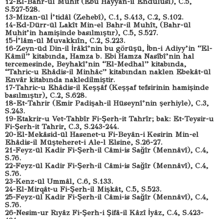
12-El-Bahr-ül Muhit (Ebu Hayyân-il Endülüsî), C.5,
S.527-528.
13-Mizan-ül İ’tidâl (Zehebî), C.1, S.413, C.2, S.102.
14-Ed-Dürr-ül Lakît Min-el Bahr-il Muhît, (Bahr-ül
Muhit’in hamişinde basılmıştır), C.5, S.527.
15-İ’lâm-ül Muvakkıîn, C.2, S.223.
16-Zeyn-üd Din-il İrâkî’nin bu görüşü, İbn-i Adiyy’in “El-
Kâmil” kitabında, Hamza b. Ebi Hamza Nasîbî’nin hal
tercemesinde, Beyhakî’nin “El-Medhal” kitabında,
“Tahric-u Ehâdis-il Minhâc” kitabından naklen Ebekât-ül
Envâr kitabında nakledilmiştir.
17-Tahric-u Ehâdis-il Keşşâf (Keşşaf tefsirinin hamişinde
basılmıştır), C.2, S.628.
18-Et-Tahrir (Emir Padişah-il Hüseynî’nin şerhiyle), C.3,
S.243.
19-Etakrir-u Vet-Tahbîr Fi-Şerh-it Tahrîr; bak: Et-Teysir-u
Fi-Şerh-it Tahrir, C.3, S.243-244.
20-El-Mekâsid-ül Hasenet-u Fi-Beyân-i Kesirin Min-el
Ehâdis-il Müşteheret-i Ale-l Elsine, S.26-27.
21-Feyz-ül Kadir Fi-Şerh-il Câmi-is Sağîr (Mennâvî), C.4,
S.76.
22-Feyz-ül Kadir Fi-Şerh-il Câmi-is Sağîr (Mennâvî), C.4,
S.76.
23-Kenz-ül Ummâl, C.6, S.133.
24-El-Mirqât-u Fi-Şerh-il Mişkât, C.5, S.523.
25-Feyz-ül Kadir Fi-Şerh-il Câmi-is Sağîr (Mennâvî), C.4,
S.76.
26-Nesim-ur Rıyâz Fi-Şerh-i Şifâ-il Kâzî İyâz, C.4, S.423-