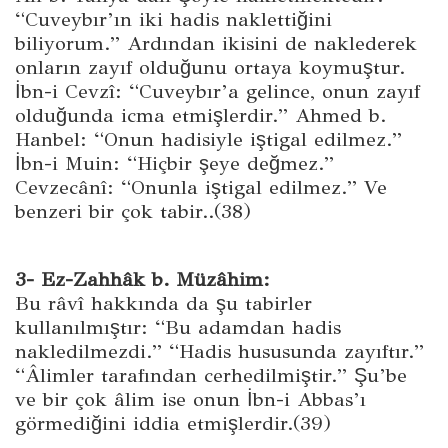
“Cuveybır’ın iki hadis naklettiğini
biliyorum.” Ardından ikisini de naklederek
onların zayıf olduğunu ortaya koymuştur.
İbn-i Cevzî: “Cuveybır’a gelince, onun zayıf
olduğunda icma etmişlerdir.” Ahmed b.
Hanbel: “Onun hadisiyle iştigal edilmez.”
İbn-i Muin: “Hiçbir şeye değmez.”
Cevzecânî: “Onunla iştigal edilmez.” Ve
benzeri bir çok tabir..(38)
3- Ez-Zahhâk b. Müzâhim:
Bu râvî hakkında da şu tabirler
kullanılmıştır: “Bu adamdan hadis
nakledilmezdi.” “Hadis hususunda zayıftır.”
“Âlimler tarafından cerhedilmiştir.” Şu’be
ve bir çok âlim ise onun İbn-i Abbas’ı
görmediğini iddia etmişlerdir.(39)