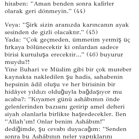
hitaben: “Aman benden sonra kafirler
olarak geri dönmeyin.” (44)
Veya: “Şirk sizin aranızda karıncanın ayak
sesinden de gizli olacaktır.” (45)
Yada: “Çok geçmeden, ümmetim yetmiş üç
fırkaya bölünecektir ki onlardan sadece
birisi kurtuluşa erecektir…” (46) buyurur
muydu?!
Yine Buhari ve Müslim gibi bir çok muteber
kaynakta nakledilen şu hadis, sahabenin
hepsinin âdil oluşu ve her birisinin bir
hidâyet yıldızı olduğuyla bağdaşıyor mu
acaba?: “Kıyamet günü ashâbımın önde
gelenlerinden bazısını getirip amel defteri
siyah olanlarla birlikte haşredecekler. Ben
“Allah’ım! Onlar benim Ashâbım!”
dediğimde, şu cevabı duyacağım: “Senden
sonra bu Ashâbının neler yaptıklarını