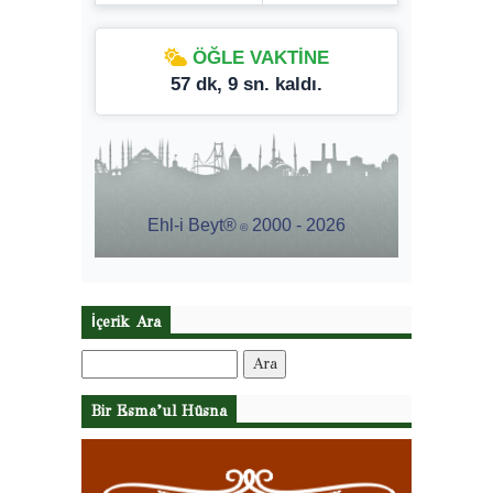
İçerik Ara
Arama:
Bir Esma’ul Hüsna