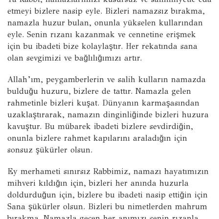
etmeyi bizlere nasip eyle. Bizleri namazsız bırakma,
namazla huzur bulan, onunla yükselen kullarından
eyle. Senin rızanı kazanmak ve cennetine erişmek
için bu ibadeti bize kolaylaştır. Her rekatında sana
olan sevgimizi ve bağlılığımızı artır.
Allah’ım, peygamberlerin ve salih kulların namazda
bulduğu huzuru, bizlere de tattır. Namazla gelen
rahmetinle bizleri kuşat. Dünyanın karmaşasından
uzaklaştırarak, namazın dinginliğinde bizleri huzura
kavuştur. Bu mübarek ibadeti bizlere sevdirdiğin,
onunla bizlere rahmet kapılarını araladığın için
sonsuz şükürler olsun.
Ey merhameti sınırsız Rabbimiz, namazı hayatımızın
mihveri kıldığın için, bizleri her anında huzurla
doldurduğun için, bizlere bu ibadeti nasip ettiğin için
Sana şükürler olsun. Bizleri bu nimetlerden mahrum
bırakma. Namazla geçen her anımızı senin rızanla