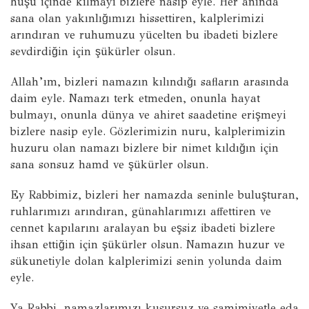
huşu içinde kılmayı bizlere nasip eyle. Her anında
sana olan yakınlığımızı hissettiren, kalplerimizi
arındıran ve ruhumuzu yücelten bu ibadeti bizlere
sevdirdiğin için şükürler olsun.
Allah’ım, bizleri namazın kılındığı safların arasında
daim eyle. Namazı terk etmeden, onunla hayat
bulmayı, onunla dünya ve ahiret saadetine erişmeyi
bizlere nasip eyle. Gözlerimizin nuru, kalplerimizin
huzuru olan namazı bizlere bir nimet kıldığın için
sana sonsuz hamd ve şükürler olsun.
Ey Rabbimiz, bizleri her namazda seninle buluşturan,
ruhlarımızı arındıran, günahlarımızı affettiren ve
cennet kapılarını aralayan bu eşsiz ibadeti bizlere
ihsan ettiğin için şükürler olsun. Namazın huzur ve
sükunetiyle dolan kalplerimizi senin yolunda daim
eyle.
Ya Rabbi, namazlarımızı kusursuz ve samimiyetle eda