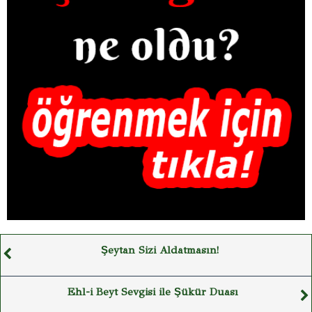
Şeytan Sizi Aldatmasın!
Ehl-i Beyt Sevgisi ile Şükür Duası