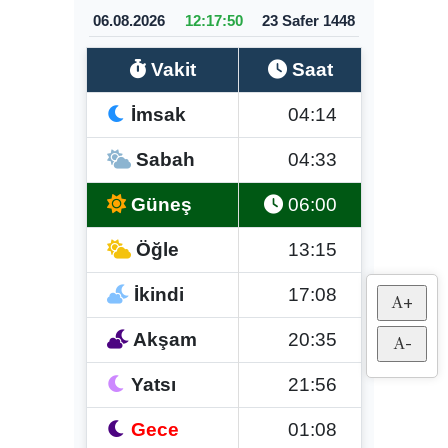
A+
A-