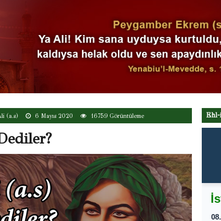
Ehl-
i (a.s)
6 Mayıs 2020
16759 Görüntüleme
Dediler?