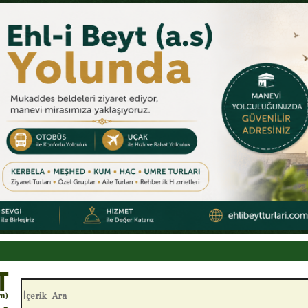
 Hutbesi
ameli sorumluluk
 Amelleri
evinçler
nelerdir?
İçerik Ara:
nin Önemi nedir?