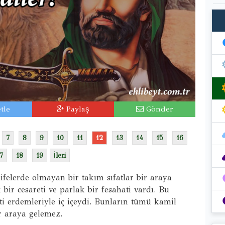
tle
Paylaş
Gönder
7
8
9
10
11
12
13
14
15
16
7
18
19
İleri
ifelerde olmayan bir takım sıfatlar bir araya
k bir cesareti ve parlak bir fesahati vardı. Bu
zati erdemleriyle iç içeydi. Bunların tümü kamil
r araya gelemez.