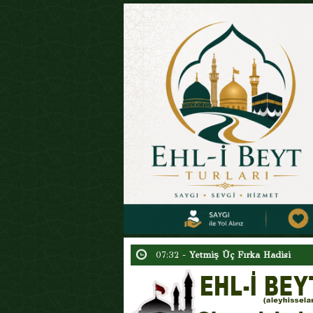
15:54 -
Hazreti Ali’nin (a.s.) Tevhid
02:09 -
Ben Geldim Rabbim (Şiir)
23:30 -
Ehl-i Beyt (a.s) Sevgisi ve 
11:13 -
15 Şaban’ın Gece ve Gündüz
04:48 -
Ebu Hureyre Gerçeği
17:24 -
Aşura Gerçeği : Uydurulan S
07:32 -
Yetmiş Üç Fırka Hadisi
07:00 -
Tarihte Şia’nın Kazanımları 
06:12 -
Yezid’in Tövbesi
05:55 -
Hz. Hüseyin’in (a.s) Matemi