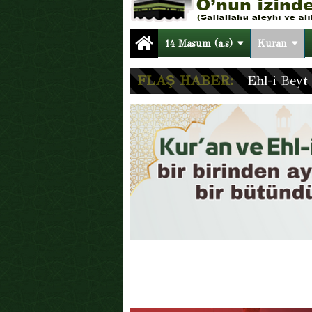
15:54 -
Hazreti Ali’nin (a.s.) Tevhid
02:09 -
Ben Geldim Rabbim (Şiir)
14 Masum (a.s)
Kuran
FLAŞ HABER:
Ehl-i Beyt 