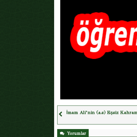
İmam Ali’nin (a.s) Eşsiz Kahram
Yorumlar