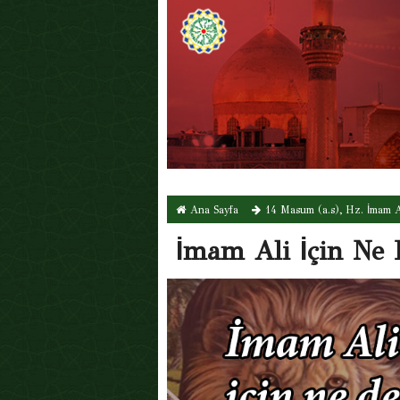
Ana Sayfa
14 Masum (a.s)
,
Hz. İmam Al
İmam Ali İçin Ne 