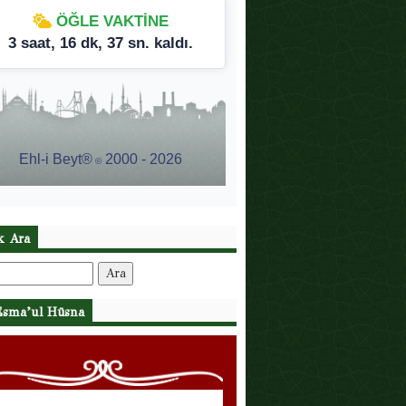
ik Ara
:
Esma’ul Hüsna