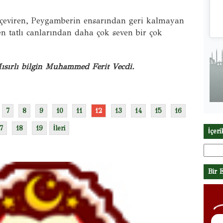
 çeviren, Peygamberin ensarından geri kalmayan
en tatlı canlarından daha çok seven bir çok
Mısırlı bilgin Muhammed Ferit Vecdi.
7
8
9
10
11
12
13
14
15
16
7
18
19
İleri
İçer
Arama
Bir 