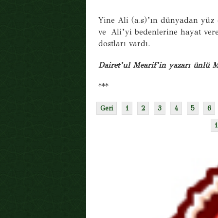
Yine Ali (a.s)’ın dünyadan yüz
ve Ali’yi bedenlerine hayat ver
dostları vardı.
Dairet’ul Mearif’in yazarı ünlü 
***
Geri
1
2
3
4
5
6
1