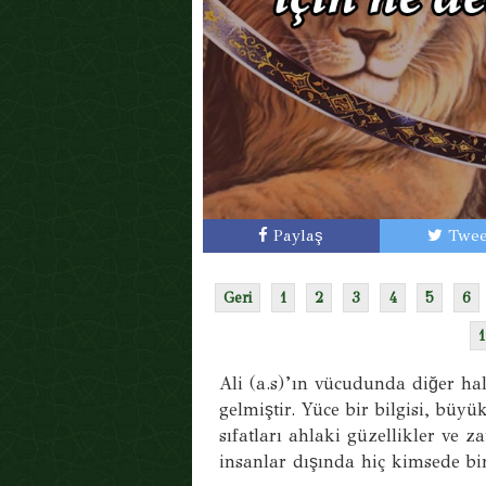
Paylaş
Twee
Geri
1
2
3
4
5
6
1
Ali (a.s)’ın vücudunda diğer hal
gelmiştir. Yüce bir bilgisi, büyü
sıfatları ahlaki güzellikler ve 
insanlar dışında hiç kimsede bi