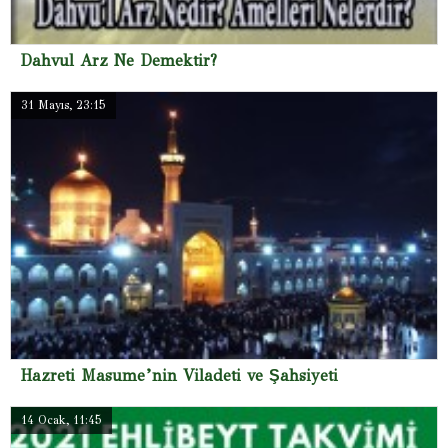
Dahvul Arz Ne Demektir?
31 Mayıs, 23:15
Hazreti Masume’nin Viladeti ve Şahsiyeti
14 Ocak, 11:45