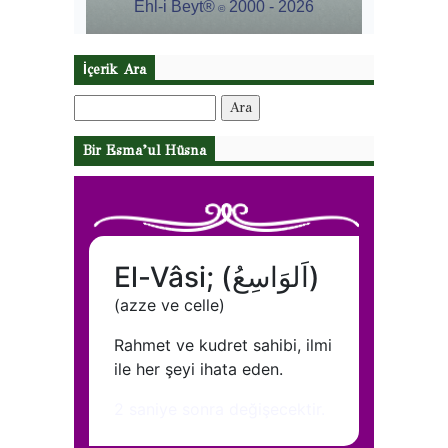
İçerik Ara
Arama:
Bir Esma’ul Hüsna