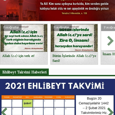
Fotoğraflar
Fotoğraflar
Fot
İmam Huseyin (a.s) Bayrak
İma
Bütün İşlerinde Allah (c.c)’ye
Tab
Sarıl!
Ehlibeyt Takvimi Haberleri