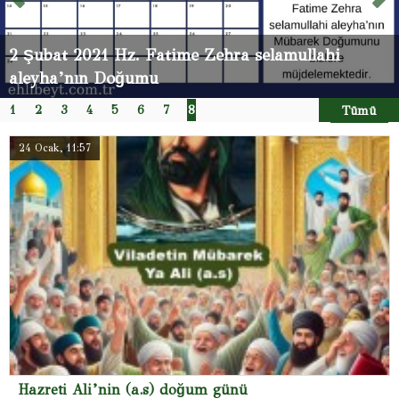
2 Şubat 2021 Hz. Fatime Zehra selamullahi
Hazreti Ali’nin (a.s) doğum günü
aleyha’nın Doğumu
1
2
3
4
5
6
7
8
Tümü
24 Ocak, 11:57
Hazreti Ali’nin (a.s) doğum günü